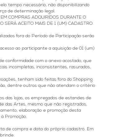
lo tempo necessário, não disponibilizando
rça de determinação legal.
IS) EM COMPRAS ADQUIRIDOS DURANTE O
O SERÁ ACEITO MAIS DE 1 (UM) CADASTRO
izados fora do Período de Participação serão
 acesso ao participante a aquisição de 01 (um)
o de conformidade com o anexo acostado, que
ais incompletas, inconsistentes, rasurados,
nsações, tenham sido feitas fora do Shopping
ação, dentre outros que não atendam o critério
os das lojas, os empregados de estandes de
e das Artes, mesmo que não registrados,
ejamento, elaboração e promoção desta
o à Promoção.
data de compra e data do próprio cadastro. Em
brinde.