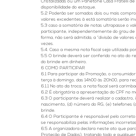
Cristalizadas ou um Panetone Casa Fratelli d
disponibilidade do estoque.
5.2 Poderão ser somados dois ou mais comprova
valores excedentes à está somatória serão inv
5.3 caso a somatória de notas ultrapasse o va
participante, independentemente do grau de
forma, não será admitida, a “divisão de valor
vezes.
5.4. Caso a mesma nota fiscal seja utilizada p
5.5 O brinde deverá ser conferido no ato do r
do brinde em dinheiro.
6 COMO PARTICIPAR
6.1 Para participar da Promoção, o consumidor 
terça à domingo, das 14h00 às 20h00, para rea
6.1.1 No ato da troca, a nota fiscal será car
6.2 É obrigatória a apresentação do CPF no m
6.3 O participante deverá realizar o cadastro
nascimento, (d) número do RG, (e) telefones (c
brinde.
6.4 O Participante é responsável pelo correto
se responsabiliza pelas informações incorretas
6.5 A organizadora declara neste ato que para
Proteção de Dados), tratando todo e qualquer 