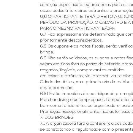
condição específica e legítima pelas partes,
esses dados à terceiros estranhos a promoção,
6.6 O PARTICIPANTE TERÁ DIREITO A 01 (
PERÍODO DA PROMOÇÃO. O CADASTRO E A P
PARA O MESMO PARTICIPANTE/CPF.
6.7 Fica expressamente determinado que compr
prontamente desconsiderados.
6.8 Os cupons e as notas fiscais, serão verifi
brinde.
6.9 Não serão validados, os cupons e notas fi
sejam emitidos fora do prazo da referida prom
rasgados, ilegíveis, comprovantes emitidos
em caixas eletrônicos, via Internet, via telef
Cidade das Artes, ou a primeira via do estabel
desta promoção.
6.10 Estão impedidos de participar da promo
Merchandising e os empregados temporários e
bem como funcionários da organizadora, ou d
Promoção. Excepcionalmente, fica autorizado 
7. DOS BRINDES
7.1 A organizadora fará a conferência dos dado
se constatando a regularidade com o presente 