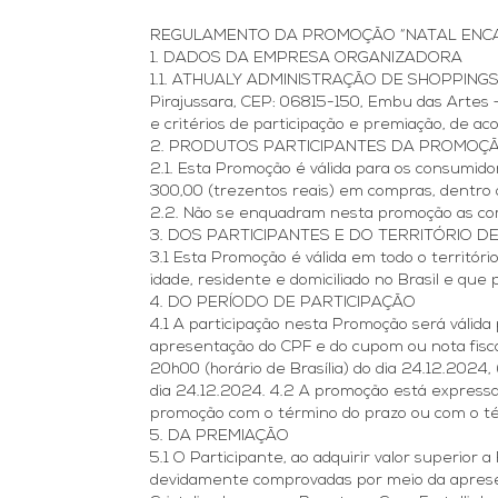
REGULAMENTO DA PROMOÇÃO “NATAL ENC
1. DADOS DA EMPRESA ORGANIZADORA
1.1. ATHUALY ADMINISTRAÇÃO DE SHOPPINGS CE
Pirajussara, CEP: 06815-150, Embu das Arte
e critérios de participação e premiação, de ac
2. PRODUTOS PARTICIPANTES DA PROMOÇ
2.1. Esta Promoção é válida para os consumido
300,00 (trezentos reais) em compras, dentro 
2.2. Não se enquadram nesta promoção as comp
3. DOS PARTICIPANTES E DO TERRITÓRIO
3.1 Esta Promoção é válida em todo o territóri
idade, residente e domiciliado no Brasil e qu
4. DO PERÍODO DE PARTICIPAÇÃO
4.1 A participação nesta Promoção será válid
apresentação do CPF e do cupom ou nota fiscal 
20h00 (horário de Brasília) do dia 24.12.2024,
dia 24.12.2024. 4.2 A promoção está expressa
promoção com o término do prazo ou com o tér
5. DA PREMIAÇÃO
5.1 O Participante, ao adquirir valor superior 
devidamente comprovadas por meio da apresent