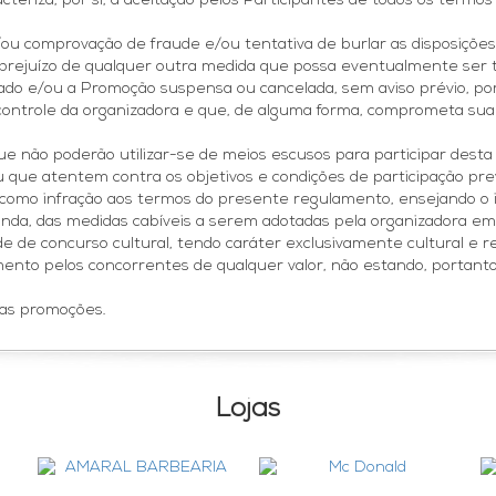
teriza, por si, a aceitação pelos Participantes de todos os termo
e/ou comprovação de fraude e/ou tentativa de burlar as disposiçõ
em prejuízo de qualquer outra medida que possa eventualmente se
do e/ou a Promoção suspensa ou cancelada, sem aviso prévio, por
 controle da organizadora e que, de alguma forma, comprometa sua
, que não poderão utilizar-se de meios escusos para participar de
 ou que atentem contra os objetivos e condições de participação pr
s como infração aos termos do presente regulamento, ensejando o
inda, das medidas cabíveis a serem adotadas pela organizadora em f
 de concurso cultural, tendo caráter exclusivamente cultural e re
ento pelos concorrentes de qualquer valor, não estando, portanto,
ras promoções.
Lojas