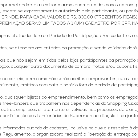
 comprometendo-se a realizar o armazenamento dos dados apenas pe
 exceto se expressamente autorizado pelo participante, ou por fo
UM) BRINDE, PARA CADA VALOR DE R$: 300,00 (TREZENTOS REA
REMIAÇÃO SERÃO LIMITADOS A 1 (UM) CADASTRO POR CPF. NÃ
as efetuadas fora do Período de Participação e/ou cadastros real
cados, se atendem aos critérios da promoção e sendo validados dará
scais que não sejam emitidos pelas lojas participantes da promoçã
oção, qualquer outro documento de compra; notas e/ou cupons fisc
one ou correio, bem como não serão aceitos comprovantes, cujas tra
ecimento, emitidos com data e horário fora do período de particip
ção, quaisquer lojistas do empreendimento, bem como os empregad
 free-lancers que trabalhem nas dependências do Shopping Cidad
e outras empresas diretamente envolvidas nos processos de plan
a participação dos funcionários do Supermercado Kaçula Ltda junt
s informados quando do cadastro, inclusive no que diz respeito à 
Regulamento, a organizadora realizará a liberação da entrega do 