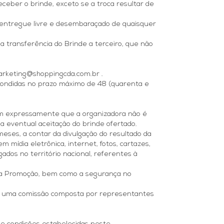
receber o brinde, exceto se a troca resultar de
á entregue livre e desembaraçado de quaisquer
a transferência do Brinde a terceiro, que não
marketing@shoppingcda.com.br .
spondidas no prazo máximo de 48 (quarenta e
am expressamente que a organizadora não é
a eventual aceitação do brinde ofertado.
meses, a contar da divulgação do resultado da
mídia eletrônica, internet, fotos, cartazes,
ados no território nacional, referentes à
 da Promoção, bem como a segurança no
por uma comissão composta por representantes