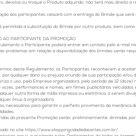
ro, devolva ou troque o Produto adquirido, não terá mais direito a 
lação aos participantes cessará com a entrega do Brinde que ser
rá permitida a substituição do Brinde por outro produto, bem como 
TO AO PARTICIPANTE DA PROMOÇÃO
egulamento o Participante poderá entrar em contato pelo e-mail 
is problemas em relação à disponibilização dos brindes serão re
 termos deste Regulamento, os Participantes reconhecem e aceit
 por qualquer dano ou prejuízo oriundo de sua participação e/ou d
oriza o uso, pela Empresa organizadora, pelo período de 12 (doze) 
ozes, performances e nomes, em filmes publicitários veiculados em 
alquer outra forma de mídia impressa ou eletrônica, a serem divulg
lquer ônus à organizadora.
mos necessários para garantir o perfeito provimento da mecânica
lidades.
riundas da presente Promoção serão, preliminarmente, dirimidas 
ado no site https://www.shoppingcidadedasartes.com.br/.