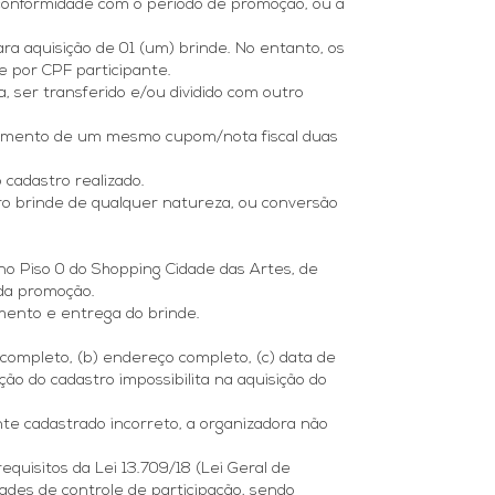
 conformidade com o período de promoção, ou a
a aquisição de 01 (um) brinde. No entanto, os
e por CPF participante.
, ser transferido e/ou dividido com outro
astramento de um mesmo cupom/nota fiscal duas
 cadastro realizado.
tro brinde de qualquer natureza, ou conversão
 no Piso 0 do Shopping Cidade das Artes, de
 da promoção.
umento e entrega do brinde.
 completo, (b) endereço completo, (c) data de
ão do cadastro impossibilita na aquisição do
te cadastrado incorreto, a organizadora não
quisitos da Lei 13.709/18 (Lei Geral de
ades de controle de participação, sendo