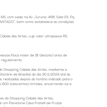
, com sede na Av. Juruna, 468, Sala 03, Pq.
NCANTADO”, bem como estabelece as condições
idade das Artes, cujo valor ultrapasse R$:
essoa física maior de 18 (dezoito) anos de
e regulamento.
do Shopping Cidade das Artes, mediante a
orário de Brasília) do dia 30.11.2024 até às
s realizadas depois do horário indicado para o
 600 (seiscentos) brindes, encerrando-se a
ntes do Shopping Cidade das Artes,
é um Panetone Casa Fratelli de Frutas