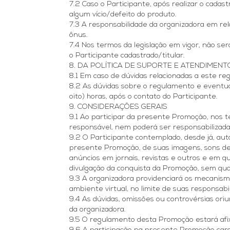
7.2 Caso o Participante, após realizar o cadast
algum vício/defeito do produto.
7.3 A responsabilidade da organizadora em re
ônus.
7.4 Nos termos da legislação em vigor, não se
o Participante cadastrado/titular.
8. DA POLÍTICA DE SUPORTE E ATENDIMEN
8.1 Em caso de dúvidas relacionadas a este r
8.2 As dúvidas sobre o regulamento e eventua
oito) horas, após o contato do Participante.
9. CONSIDERAÇÕES GERAIS
9.1 Ao participar da presente Promoção, nos
responsável, nem poderá ser responsabilizada,
9.2 O Participante contemplado, desde já, aut
presente Promoção, de suas imagens, sons de v
anúncios em jornais, revistas e outros e em qu
divulgação da conquista da Promoção, sem qua
9.3 A organizadora providenciará os mecanis
ambiente virtual, no limite de suas responsabi
9.4 As dúvidas, omissões ou controvérsias o
da organizadora.
9.5 O regulamento desta Promoção estará afix