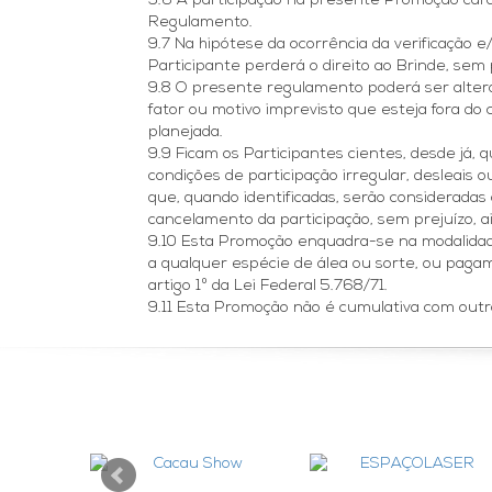
9.6 A participação na presente Promoção carac
Regulamento.
9.7 Na hipótese da ocorrência da verificação 
Participante perderá o direito ao Brinde, s
9.8 O presente regulamento poderá ser altera
fator ou motivo imprevisto que esteja fora do
planejada.
9.9 Ficam os Participantes cientes, desde já
condições de participação irregular, desleais
que, quando identificadas, serão considerada
cancelamento da participação, sem prejuízo, a
9.10 Esta Promoção enquadra-se na modalidade
a qualquer espécie de álea ou sorte, ou pagam
artigo 1º da Lei Federal 5.768/71.
9.11 Esta Promoção não é cumulativa com out