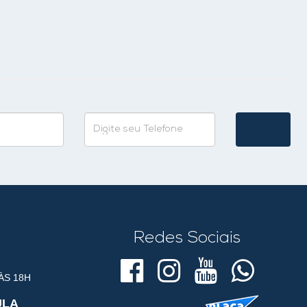
Redes Sociais
ÀS 18H
ULA