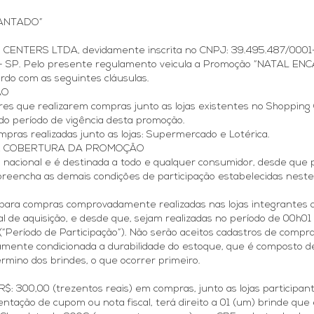
ANTADO”
NTERS LTDA, devidamente inscrita no CNPJ: 39.495.487/0001-66
s – SP. Pelo presente regulamento veicula a Promoção “NATAL E
ordo com as seguintes cláusulas.
ÃO
res que realizarem compras junto as lojas existentes no Shopping C
do período de vigência desta promoção.
ras realizadas junto as lojas: Supermercado e Lotérica.
 DE COBERTURA DA PROMOÇÃO
o nacional e é destinada a todo e qualquer consumidor, desde que p
e preencha as demais condições de participação estabelecidas nest
a para compras comprovadamente realizadas nas lojas integrantes 
de aquisição, e desde que, sejam realizadas no período de 00h01 (h
 (“Período de Participação”). Não serão aceitos cadastros de compra
mente condicionada a durabilidade do estoque, que é composto de
mino dos brindes, o que ocorrer primeiro.
a R$: 300,00 (trezentos reais) em compras, junto as lojas participa
ação de cupom ou nota fiscal, terá direito a 01 (um) brinde que 