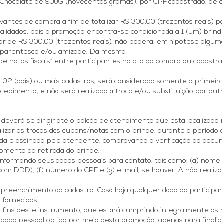
e Chocolate de 900G (novecentas gramas), por CPF cadastrado, de
ntes de compra a fim de totalizar R$ 300,00 (trezentos reais) par
alidados, pois a promoção encontra-se condicionada a 1 (um) brind
lor de R$ 300,00 (trezentos reais), não poderá, em hipótese alguma
 parentesco e/ou amizade. Da mesma
es de notas fiscais” entre participantes no ato da compra ou cad
or 02 (dois) ou mais cadastros, será considerado somente o primeiro
ecebimento, e não será realizado a troca e/ou substituição por ou
deverá se dirigir até o balcão de atendimento que está localizado
lizar as trocas dos cupons/notas com o brinde, durante o período
imbada e assinada pelo atendente, comprovando a verificação do doc
omento da retirada do brinde.
, informando seus dados pessoais para contato, tais como: (a) nome
om DDD), (f) número do CPF e (g) e-mail, se houver. A não realizaç
 preenchimento do cadastro. Caso haja qualquer dado do participan
 fornecidas.
 fins deste instrumento, que estará cumprindo integralmente os re
dado pessoal obtido por meio desta promoção, apenas para finalid