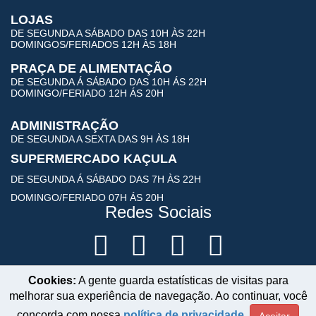
LOJAS
DE SEGUNDA A SÁBADO DAS 10H ÀS 22H
DOMINGOS/FERIADOS 12H ÀS 18H
PRAÇA DE ALIMENTAÇÃO
DE SEGUNDA Á SÁBADO DAS 10H ÁS 22H
DOMINGO/FERIADO 12H ÁS 20H
ADMINISTRAÇÃO
DE SEGUNDA A SEXTA DAS 9H ÀS 18H
SUPERMERCADO KAÇULA
DE SEGUNDA Á SÁBADO DAS 7H ÀS 22H
DOMINGO/FERIADO 07H ÁS 20H
Redes Sociais
ÁREA DO LOJISTA
Cookies:
A gente guarda estatísticas de visitas para
melhorar sua experiência de navegação. Ao continuar, você
concorda com nossa
política de privacidade
.