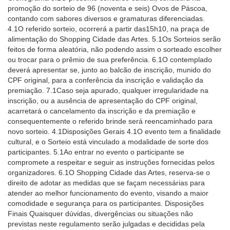
promoção do sorteio de 96 (noventa e seis) Ovos de Páscoa,
contando com sabores diversos e gramaturas diferenciadas.
4.1O referido sorteio, ocorrerá a partir das15h10, na praça de
alimentação do Shopping Cidade das Artes. 5.1Os Sorteios serão
feitos de forma aleatória, não podendo assim o sorteado escolher
ou trocar para o prêmio de sua preferência. 6.1O contemplado
deverá apresentar se, junto ao balcão de inscrição, munido do
CPF original, para a conferência da inscrição e validação da
premiação. 7.1Caso seja apurado, qualquer irregularidade na
inscrição, ou a ausência de apresentação do CPF original,
acarretará o cancelamento da inscrição e da premiação e
consequentemente o referido brinde será reencaminhado para
novo sorteio. 4.1Disposições Gerais 4.1O evento tem a finalidade
cultural, e o Sorteio está vinculado a modalidade de sorte dos
participantes. 5.1Ao entrar no evento o participante se
compromete a respeitar e seguir as instruções fornecidas pelos
organizadores. 6.1O Shopping Cidade das Artes, reserva-se o
direito de adotar as medidas que se façam necessárias para
atender ao melhor funcionamento do evento, visando a maior
comodidade e segurança para os participantes. Disposições
Finais Quaisquer dúvidas, divergências ou situações não
previstas neste regulamento serão julgadas e decididas pela