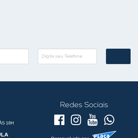
Redes Sociais
ÀS 18H
ULA