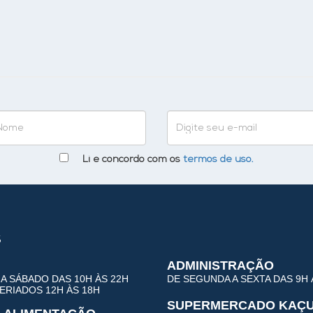
Li e concordo com os
termos de uso.
s
ADMINISTRAÇÃO
A SÁBADO DAS 10H ÀS 22H
DE SEGUNDA A SEXTA DAS 9H 
RIADOS 12H ÀS 18H
SUPERMERCADO KAÇ